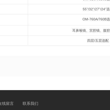
55
”
/32
”
/27
”
/24
”
选
OM-760A/760B
选
耳鼻喉镜、宫腔镜、腹腔
四层
/
五层选配
在线留言
联系我们