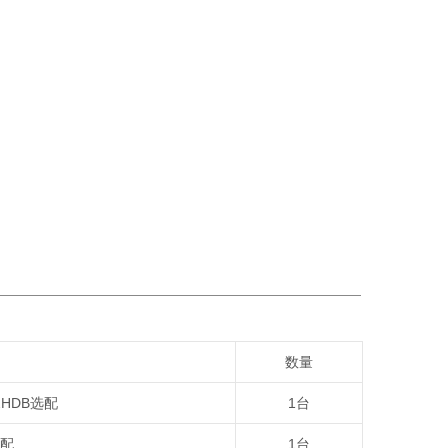
数量
2HDB
选配
1
台
配
1
台